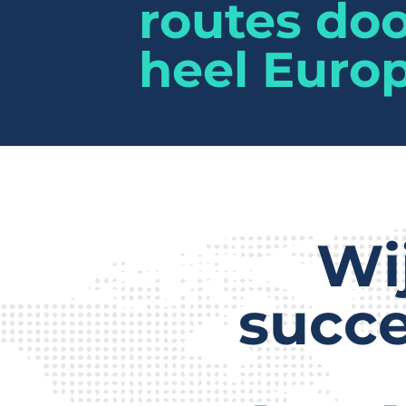
routes do
Transportes Torres
heel Europ
Home
Sobre
Serviços
TMS
Co
Wi
succe