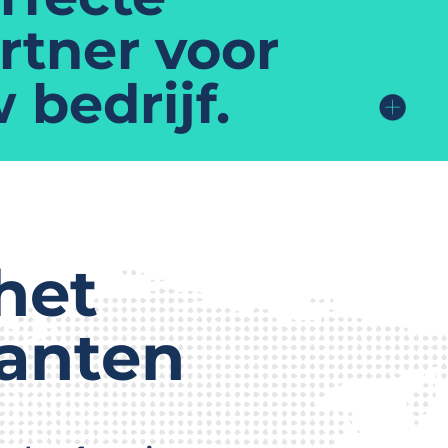
rtner voor
 bedrijf.
het
lanten