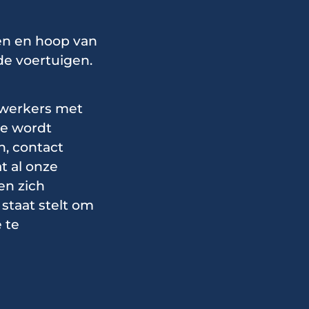
en en hoop van
de voertuigen.
ewerkers met
me wordt
n, contact
 al onze
en zich
 staat stelt om
 te