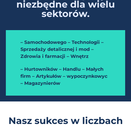
niezbędne dla wielu
sektorów.
– Samochodowego – Technologii –
Sprzedaży detalicznej i mod –
Zdrowia i farmacji – Wnętrz
– Hurtowników – Handlu – Małych
firm – Artykułów – wypoczynkowyc
– Magazynierów
Nasz sukces w liczbach