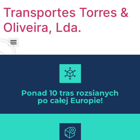
Transportes Torres &
Oliveira, Lda.
Ponad 10 tras rozsianych
po całej Europie!