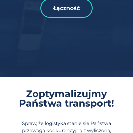
Łączność
Zoptymalizujmy
Państwa transport!
Spraw, że logistyka stanie się Państwa
przewagą konkurencyjną z wyliczoną,